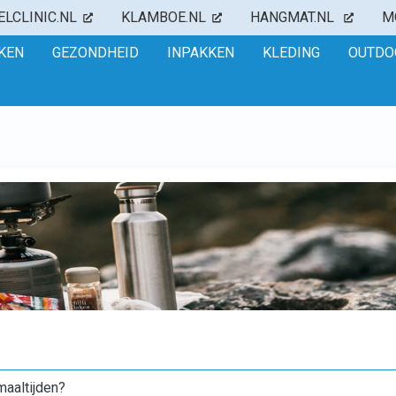
ELCLINIC.NL
KLAMBOE.NL
HANGMAT.NL
M
NKEN
GEZONDHEID
INPAKKEN
KLEDING
OUTDO
maaltijden?