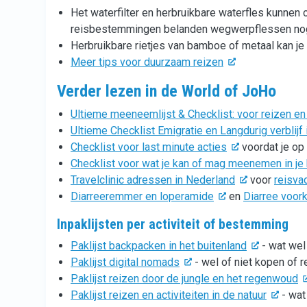
Het waterfilter en herbruikbare waterfles kunne
reisbestemmingen belanden wegwerpflessen nog op
Herbruikbare rietjes van bamboe of metaal kan j
Meer tips voor duurzaam reizen
Verder lezen in de World of JoHo
Ultieme meeneemlijst & Checklist: voor reizen e
Ultieme Checklist Emigratie en Langdurig verblijf 
Checklist voor last minute acties
voordat je op 
Checklist voor wat je kan of mag meenemen in j
Travelclinic adressen in Nederland
voor
reisva
Diarreeremmer en loperamide
en
Diarree voor
Inpaklijsten per activiteit of bestemming
Paklijst backpacken in het buitenland
- wat wel
Paklijst digital nomads
- wel of niet kopen of r
Paklijst reizen door de jungle en het regenwoud
Paklijst reizen en activiteiten in de natuur
- wat