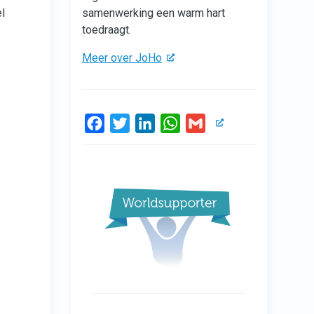
samenwerking een warm hart
l
toedraagt.
Meer over JoHo
Facebook
Twitter
LinkedIn
WhatsApp
Gmail