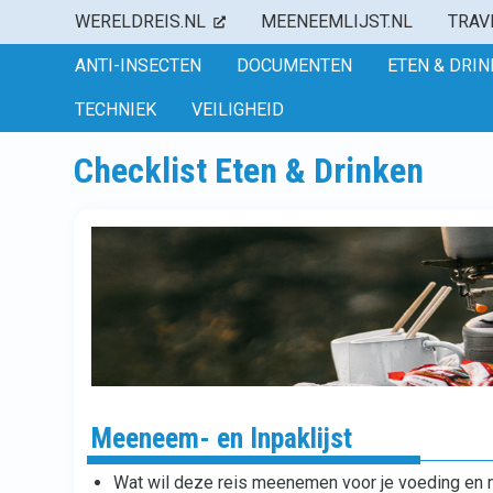
WERELDREIS.NL
MEENEEMLIJST.NL
TRAV
ANTI-INSECTEN
DOCUMENTEN
ETEN & DRI
TECHNIEK
VEILIGHEID
Checklist Eten & Drinken
Meeneem- en Inpaklijst
Wat wil deze reis meenemen voor je voeding en 