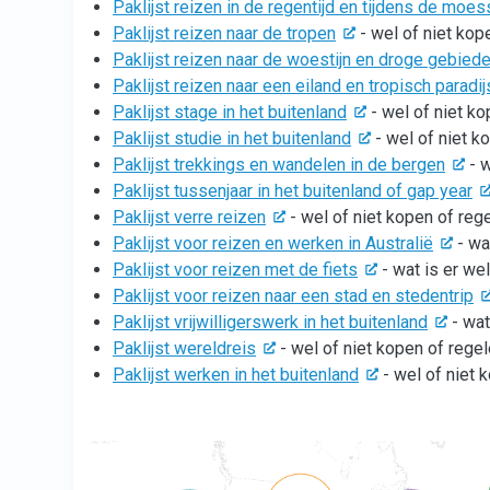
Paklijst reizen in de regentijd en tijdens de moe
Paklijst reizen naar de tropen
- wel of niet kop
Paklijst reizen naar de woestijn en droge gebied
Paklijst reizen naar een eiland en tropisch paradij
Paklijst stage in het buitenland
- wel of niet ko
Paklijst studie in het buitenland
- wel of niet k
Paklijst trekkings en wandelen in de bergen
- w
Paklijst tussenjaar in het buitenland of gap year
Paklijst verre reizen
- wel of niet kopen of rege
Paklijst voor reizen en werken in Australië
- wa
Paklijst voor reizen met de fiets
- wat is er wel
Paklijst voor reizen naar een stad en stedentrip
Paklijst vrijwilligerswerk in het buitenland
- wat
Paklijst wereldreis
- wel of niet kopen of regel
Paklijst werken in het buitenland
- wel of niet 