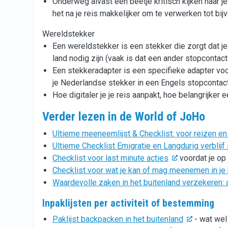
Onderweg alvast een beetje kritisch kijken naar 
het na je reis makkelijker om te verwerken tot bi
Wereldstekker
Een wereldstekker is een stekker die zorgt dat j
land nodig zijn (vaak is dat een ander stopcontact
Een stekkeradapter is een specifieke adapter voo
je Nederlandse stekker in een Engels stopcontact
Hoe digitaler je je reis aanpakt, hoe belangrijke
Verder lezen in de World of JoHo
Ultieme meeneemlijst & Checklist: voor reizen e
Ultieme Checklist Emigratie en Langdurig verblijf 
Checklist voor last minute acties
voordat je op 
Checklist voor wat je kan of mag meenemen in j
Waardevolle zaken in het buitenland verzekeren: a
Inpaklijsten per activiteit of bestemming
Paklijst backpacken in het buitenland
- wat wel