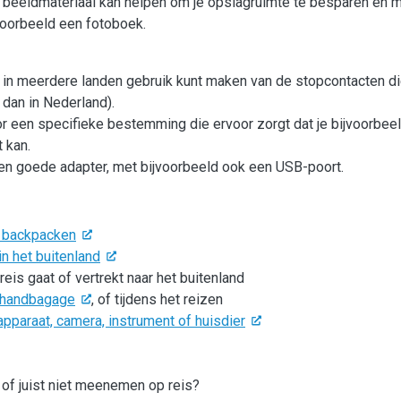
je beeldmateriaal kan helpen om je opslagruimte te besparen en 
jvoorbeeld een fotoboek.
e in meerdere landen gebruik kunt maken van de stopcontacten di
 dan in Nederland).
r een specifieke bestemming die ervoor zorgt dat je bijvoorbee
 kan.
r een goede adapter, met bijvoorbeeld ook een USB-poort.
n backpacken
in het buitenland
reis gaat of vertrekt naar het buitenland
e handbagage
, of tijdens het reizen
pparaat, camera, instrument of huisdier
 of juist niet meenemen op reis?