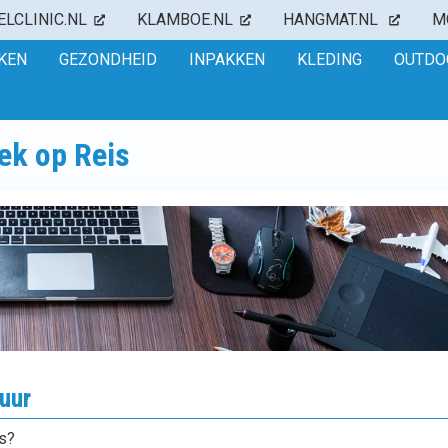
ELCLINIC.NL
KLAMBOE.NL
HANGMAT.NL
M
NKEN
GEZONDHEID
INPAKKEN
KLEDING
OUTDO
ek op Reis
uur
is?