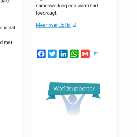
maakt
samenwerking een warm hart
toedraagt.
Meer over JoHo
e in dat
ld met
Facebook
Twitter
LinkedIn
WhatsApp
Gmail