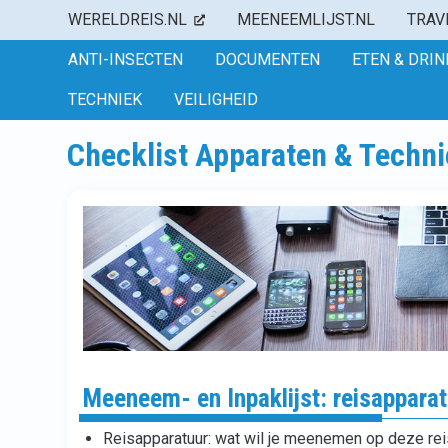
WERELDREIS.NL
MEENEEMLIJST.NL
TRAV
ANTI-INSECTEN
DOCUMENTEN
ETEN & DRI
TECHNIEK
VEILIGHEID
Checklist Apparaten & Techni
Meeneem- en Inpaklijst: reisapparat
Reisapparatuur: wat wil je meenemen op deze re