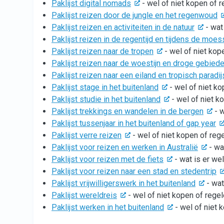
Paklijst digital nomads
- wel of niet kopen of r
Paklijst reizen door de jungle en het regenwoud
Paklijst reizen en activiteiten in de natuur
- wat
Paklijst reizen in de regentijd en tijdens de moe
Paklijst reizen naar de tropen
- wel of niet kop
Paklijst reizen naar de woestijn en droge gebied
Paklijst reizen naar een eiland en tropisch paradij
Paklijst stage in het buitenland
- wel of niet ko
Paklijst studie in het buitenland
- wel of niet k
Paklijst trekkings en wandelen in de bergen
- w
Paklijst tussenjaar in het buitenland of gap year
Paklijst verre reizen
- wel of niet kopen of rege
Paklijst voor reizen en werken in Australië
- wa
Paklijst voor reizen met de fiets
- wat is er wel
Paklijst voor reizen naar een stad en stedentrip
Paklijst vrijwilligerswerk in het buitenland
- wat
Paklijst wereldreis
- wel of niet kopen of regel
Paklijst werken in het buitenland
- wel of niet 